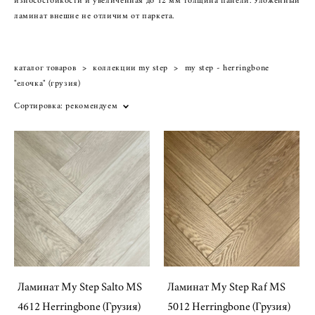
износостойкости и увеличенная до 12 мм толщина панели. Уложенный
ламинат внешне не отличим от паркета.
каталог товаров
>
коллекции my step
>
my step - herringbone
"елочка" (грузия)
Сортировка:
рекомендуем
Ламинат My Step Salto MS
Ламинат My Step Raf MS
4612 Herringbone (Грузия)
5012 Herringbone (Грузия)