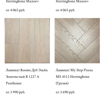
Herringbone Manor+
Herringbone Manor+
от 4 065 pуб.
от 4 065 pуб.
Ламинат Rooms Дуб Эльба
Ламинат My Step Prana
Золотистый R 1227 A
MS 4512 Herringbone
Penthouse
(Грузия)
от 3 990 pуб.
от 3 690 pуб.