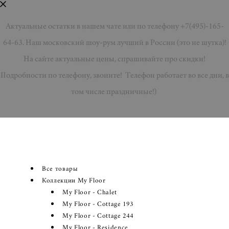
Актуальные остатки в нашем чате или по телефону +7(495)-165-
64-63. Наш московский шоу-рум лучший в России (это не шутка)!
На сайте актуальные цены, спрашивайте про скидки!
Подробности по телефону, звоните! Телефон работает во все дни, в
том числе праздничные!)
Все товары
Коллекции My Floor
My Floor - Chalet
My Floor - Cottage 193
My Floor - Cottage 244
My Floor - Residence