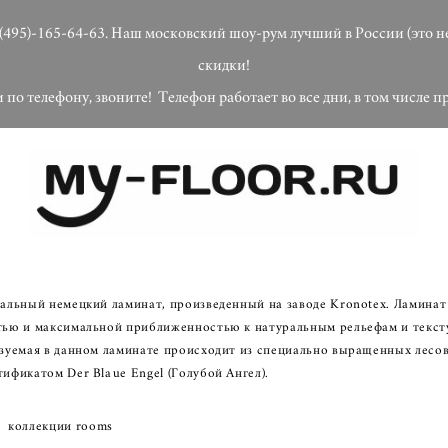
(495)-165-64-63. Наш московский шоу-рум лучший в России (это н
скидки!
по телефону, звоните! Телефон работает во все дни, в том числе 
иальный немецкий ламинат, произведенный на заводе Kronotex. Ламин
тью и максимальной приближенностью к натуральным рельефам и текст
зуемая в данном ламинате происходит из специально выращенных лесов,
ификатом Der Blaue Engel (Голубой Ангел).
коллекции rooms