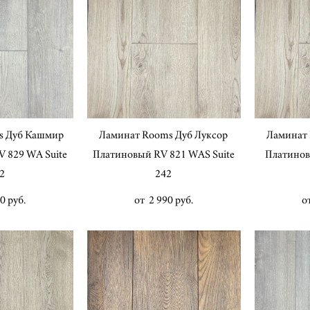
s Дуб Кашмир
Ламинат Rooms Дуб Луксор
Ламинат 
 829 WA Suite
Платиновый RV 821 WAS Suite
Платинов
2
242
0 pуб.
от 2 990 pуб.
о