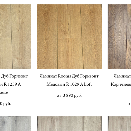
 Дуб Горизонт
Ламинат Rooms Дуб Горизонт
Ламинат
й R 1239 A
Медовый R 1029 A Loft
Коричневы
ouse
от 3 890 pуб.
0 pуб.
о