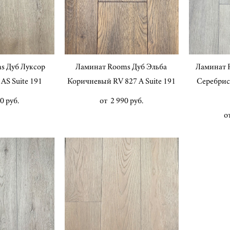
s Дуб Луксор
Ламинат Rooms Дуб Эльба
Ламинат 
AS Suite 191
Коричневый RV 827 A Suite 191
Серебрис
0 pуб.
от 2 990 pуб.
о